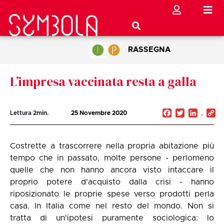
RASSEGNA
L’impresa vaccinata resta a galla
Facebook
Twitter
Linked
C
Lettura
2
min.
25 Novembre 2020
Li
Costrette a trascorrere nella propria abitazione più
tempo che in passato, molte persone - perlomeno
quelle che non hanno ancora visto intaccare il
proprio potere d'acquisto dalla crisi - hanno
riposizionato le proprie spese verso prodotti perla
casa. In Italia come nel resto del mondo. Non si
tratta di un'ipotesi puramente sociologica: lo