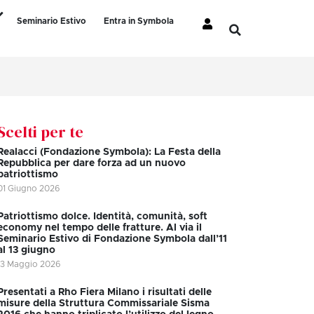
Seminario Estivo
Entra in Symbola
Scelti per te
Realacci (Fondazione Symbola): La Festa della
Repubblica per dare forza ad un nuovo
patriottismo
01 Giugno 2026
Patriottismo dolce. Identità, comunità, soft
economy nel tempo delle fratture. Al via il
Seminario Estivo di Fondazione Symbola dall’11
al 13 giugno
13 Maggio 2026
Presentati a Rho Fiera Milano i risultati delle
misure della Struttura Commissariale Sisma