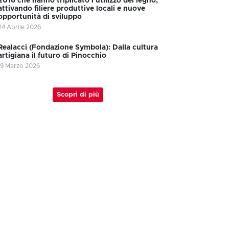
2016 che hanno triplicato l’utilizzo del legno,
attivando filiere produttive locali e nuove
opportunità di sviluppo
24 Aprile 2026
Realacci (Fondazione Symbola): Dalla cultura
artigiana il futuro di Pinocchio
19 Marzo 2026
Scopri di più