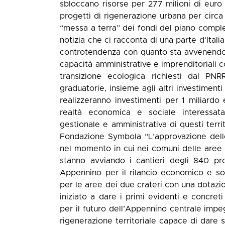
sbloccano risorse per 277 milioni di euro p
progetti di rigenerazione urbana per circa
“messa a terra” dei fondi del piano comple
notizia che ci racconta di una parte d’Itali
controtendenza con quanto sta avvenendo 
capacità amministrative e imprenditoriali 
transizione ecologica richiesti dal P
graduatorie, insieme agli altri investiment
realizzeranno investimenti per 1 miliardo 
realtà economica e sociale interessata,
gestionale e amministrativa di questi terr
Fondazione Symbola “L’approvazione dell
nel momento in cui nei comuni delle aree de
stanno avviando i cantieri degli 840 pr
Appennino per il rilancio economico e s
per le aree dei due crateri con una dotazio
iniziato a dare i primi evidenti e concreti
per il futuro dell’Appennino centrale impe
rigenerazione territoriale capace di dare 