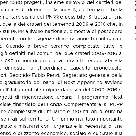
er 1.280 progetti, insieme all’avvio dei cantieri dei
 un miliardo di euro della linea A, confermano che la
mentare sisma del PNRR è possibile. Si tratta di una
a, quella dei crateri dei terremoti 2009 e 2016 che, in
sul PNRR a livello nazionale, dimostra di possedere
coerenti con le esigenze di innovazione tecnologica e
NRR. Quando a breve saranno completate tutte le
i già definiti, nei comuni dei due crateri 2009-2016 si
e 780 milioni di euro, una cifra che rapportata alla
 dimostra la straordinaria capacità progettuale,
itori. Secondo Fabio Renzi, Segretario generale della
e graduatorie dei bandi di Next Appennino avviene
ll’Italia centrale colpite dai sismi del 2009-2016 si
ogetti di rigenerazione urbana. Il programma Next
ociale finanziato del Fondo Complementare al PNRR
ne complessiva di 1 miliardo e 780 milioni di euro ha
 segnali sul territorio. Un primo risultato importante
gnato a misurarsi con l’urgenza e la necessità di una
senso e orizzonte economico, sociale e culturale alla