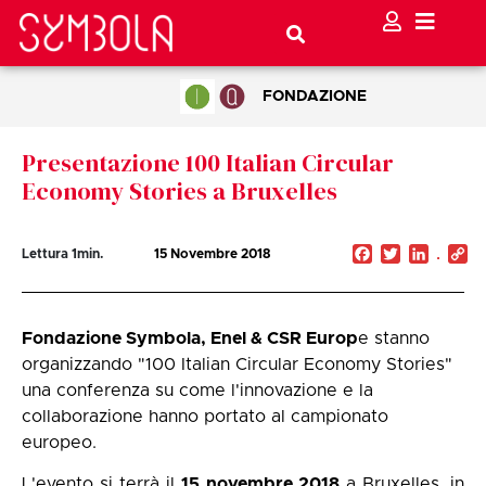
FONDAZIONE
Presentazione 100 Italian Circular
Economy Stories a Bruxelles
Facebook
Twitter
Linked
C
Lettura
1
min.
15 Novembre 2018
Li
Fondazione Symbola, Enel & CSR Europ
e stanno
organizzando "100 Italian Circular Economy Stories"
una conferenza su come l'innovazione e la
collaborazione hanno portato al campionato
europeo.
L'evento si terrà il
15 novembre 2018
a Bruxelles, in