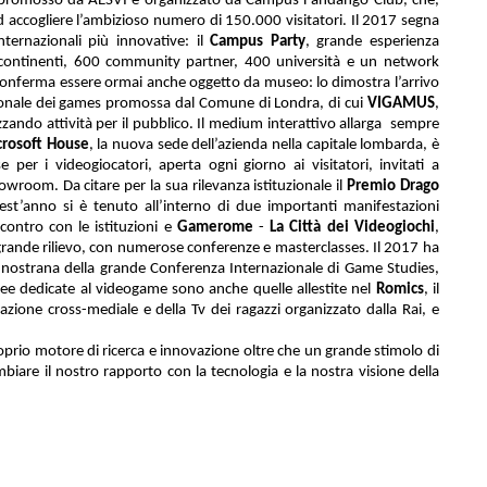
 promosso da
AESVI
e organizzato da
Campus
Fandango Club
, che,
d accogliere l’ambizioso numero di 150.000 visitatori. Il 2017 segna
internazionali più innovative: il
Campus Party
, grande esperienza
4 continenti, 600 community partner, 400 università e un network
i conferma essere ormai anche oggetto da museo: lo dimostra l’arrivo
ionale dei games promossa dal Comune di Londra, di cui
VIGAMUS
,
zando attività per il pubblico. Il medium interattivo allarga
sempre
rosoft House
, la nuova sede dell’azienda nella capitale lombarda, è
per i videogiocatori, aperta ogni giorno ai visitatori, invitati a
wroom. Da citare per la sua rilevanza istituzionale il
Premio Drago
uest’anno si è tenuto all’interno di due importanti manifestazioni
contro con le istituzioni e
Gamerome
-
La Città dei Videogiochi
,
 grande rilievo, con numerose conferenze e masterclasses. Il 2017 ha
 nostrana della grande Conferenza Internazionale di Game Studies,
aree dedicate al videogame sono anche quelle allestite nel
Romics
, il
mazione cross-mediale e della Tv dei ragazzi organizzato dalla Rai, e
prio motore di ricerca e innovazione oltre che un grande stimolo di
mbiare il nostro rapporto con la tecnologia e la nostra visione della