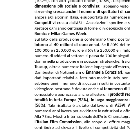
(10,7%), con altri giocatori online (10,8%). L’esperien
dimensione più sociale e condivisa
:
abbiamo visto c
streaming
cresca anche il numero di spettatori di co
ancora agli albori in Italia, è supportata da numerose i
Competitivi
creata dall’ASI - Associazioni sportive e so
gestisce ogni anno centinaia di tornei di videogiochi onli
Romics
e
Milan Games Week
.
Sul lato della produzione si confermano trend positiv
intorno ai 40 milioni di euro
annui. Se il 30% dei te
100.000 e i 250.000 euro e il 6% tra 250.000 e il milion
numero di addetti al settore: si passa da 700 impiegati
donne nella produzione e in posizioni strategiche
. Tra 
Teacup
, oltre a numerose italiane impegnate all’ester
Dambuster di Nottingham o
Emanuela Corazziari
, ga
dati importanti relativi al fatturato made in Italy non
sebbene oggi il numero di giocatori risulti in costan
videogioco nostrano è dovuta anche al
fenomeno di i
conosciuto e apprezzato anche all’estero: i
prodotti re
totalità in tutta Europa (93%), in larga maggioran
(58%)
. Tale risultato è aiutato dal lavoro di
AESVI, A
numerosi anni lavora per avvicinare le Istituzioni e offr
Alla 73ma Mostra Internazionale dell’Arte Cinematograf
l’
Italian Film Commission
,
allo scopo di offrire magg
contribuire ad elevare il livello di competitività del