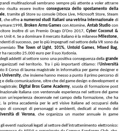
 grandi multinazionali sembrano sempre più attente a voler attrarre
eno risulta essere inoltre
conseguenza dello spostamento della
ale
, tramite gli Store su console (Xbox Live, Microsoft Store, Steam
t
, che offre
a numerosi studi italiani una vetrina internazionale
di
aymare:1998,
Broken Arms Games
con Atomine,
Antab Studio
con
ncitore inoltre di un Premio Drago D’Oro 2017,
Cyber Coconut &
n Unit 4
. Se a dominare il mercato italiano è la milanese
Milestone
,
ndenti di successo, per lo più impegnati nel settore della VR sono da
ripremiato
The Town of Light
,
101%
,
Untold Games
,
Mixed Bag
,
r ha raccolto 25.000 euro per il suo Xydonia.
degli addetti al settore sono una positiva conseguenza della
grande
ganizzati nel territorio. Tra i più importanti citiamo: l’
Università
ato il Corso di laurea magistrale in informatica per game designer e
 University
, che insieme hanno messo a punto il primo percorso di
ing e della comunicazione, oltre che del game design e development e
magistrale;
Digital Bros Game Academy
, scuola di formazione post
inazionale italiana con ventennale esperienza nel settore del game
i
con un’esperienza decennale nel campo della formazione, che ha
y
, la prima accademia per le arti visive italiane ad occuparsi della
luppo di concept di personaggi e ambienti, dedicati al mondo dei
iversità di Verona
, che organizza un master annuale in game
i eventi nazionali legati al settore dell’intrattenimento elettronico: