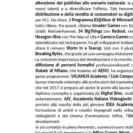
attenzione dei publisher allo scenario nazionale
: le
nuovi talenti e a diversificare l’offerta. Tale fenom
distribuzione e della vendita ai consumatori su digit
per PC). Da citare, il
Programma ID@Xbox di Microsof
tutto rilievo. Tra questi, citiamo
Invader Games
con D
Gridd: Retroenhanced,
34 BigThings
con
Redout
, vi
Hexagon Hive
con The Way of Life e
Gamera Games
co
specializzata nei racing game, tra gli s
viluppatori indipe
citare il romano
Storm in a Teacup
, LKA con il plu
Breaking Bytes
, che grazie ad una campagna Kickstarte
La crescente importanza del development e la crescita 
diffusione di percorsi formativi
professionalizzanti or
Statale di Milano
, che insieme ad
AESVI
, ha organizz
game programmer;
VIGAMUS Academy / Link Campus
laurea triennale orientato alle professioni del market
che nel 2017 si prepara ad aprire le porte alla laurea 
diploma concepita e organizzata da
Digital Bros,
mult
entertainment;
AIV, Accademia Italiana Videogioch
portato alla nascita della più giovane
IDEA Academ
formazione di artisti e creativi impegnati nello svi
videogiochi e del cinema d'animazione; infine, l’
Un
development.
In un contesto in pieno fermento, numerosi sono stati gl