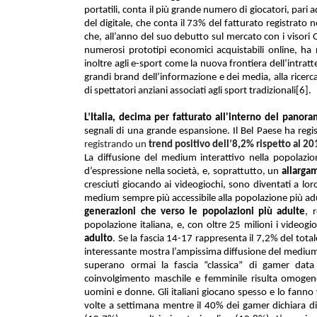
portatili, conta il più grande numero di giocatori, pari 
del digitale, che conta il 73% del fatturato registrato 
che, all’anno del suo debutto sul mercato con i visori
numerosi prototipi economici acquistabili online, ha re
inoltre agli e-sport come la nuova frontiera dell’intrat
grandi brand dell’informazione e dei media, alla ricerc
di spettatori anziani associati agli sport tradizionali
[6]
.
L’Italia, decima per fatturato all'interno del pano
segnali di una grande espansione. Il Bel Paese
ha regi
registrando un
trend positivo dell’8,2% rispetto al 2
La diffusione del medium interattivo nella popolaz
d’espressione nella società,
e, soprattutto, un
allarga
cresciuti giocando ai videogiochi, sono diventati a loro
medium sempre più accessibile alla popolazione più adult
generazioni che verso le popolazioni più adulte
,
popolazione italiana, e, con
oltre 25 milioni i videogi
adulto
. Se la fascia 14-17 rappresenta il 7,2% del tota
interessante mostra l’ampissima diffusione del medium i
superano ormai la fascia “classica” di gamer data d
coinvolgimento maschile e femminile risulta omogeneo
uomini e donne.
Gli italiani giocano spesso e lo fann
volte a settimana mentre il 40% dei gamer dichiara di 