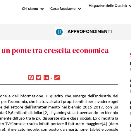
Magazine delle Qualità
Chi siamo
Cosa facciamo
APPROFONDIMENTI
 un ponte tra crescita economica
Facebook
Twitter
LinkedIn
Copy
Link
one e dell’informazione. Il quadro che emerge dell’Industria del
er l’economia, che ha travalicato i propri confini per invadere ogni
tice del settore dell’intrattenimento nel biennio 2016-2017, con un
 99,6 miliardi di dollari
[2]
, il gaming sta attraversando un biennio
ente diffuso tra le più disparate età e classi sociali. Lo dimostra la
o TV/Console risulta infatti portare il fatturato maggiore
[4]
(dato
re), il mercato mobile, composto da smartphone, tablet e console