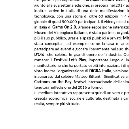
tra questi il più importante è la
Milan Games Week
,
giunto alla sua settima edizione, si prepara nel 2017 a
inoltre l’arrivo in Italia di una delle manifestazioni 
tecnologica, con una storia di oltre 60 edizioni in 
globale di quasi 500.000 partecipanti. Il videogioco s
in Italia di
Game On 2.0
, grande esposizione internaz
Museo del Videogioco italiano, è stato partner, organiz
più il suo pubblico, grazie a spazi pubblici e privati:
Mic
stata concepita , ad esempio, come la casa milanese 
partecipare ad eventi e giocare liberamente nel suo sho
D’Oro
, che celebra le grandi opere dell’industria. Q
romane: il
Festival Let’s Play
, importante luogo di in
manifestazione che ha portato ospiti internazionali di
visto inoltre l’organizzazione di
DIGRA Italia
, versione
inaugurato dal celebre Matteo Bittanti. Significative 
Cartoons on the Bay
, festival internazionale dell’ani
tenutosi nell’edizione del 2016 a Torino.
Il
medium interattivo rappresenta quindi un vero e pro
crescita economica, sociale e culturale, destinata a ca
realtà, sempre più virtuale.