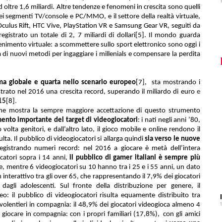
ad oltre 1,6 miliardi. Altre tendenze e fenomeni in crescita sono quelli
nei segmenti TV/console e PC/MMO, e il settore della realtà virtuale,
 Oculus Rift, HTC Vive, PlayStation VR e Samsung Gear VR, seguiti da
gistrato un totale di 2, 7 miliardi di dollari
[5]
. Il mondo guarda
tenimento virtuale: a scommettere sullo sport elettronico sono oggi i
a di nuovi metodi per ingaggiare i millenials e compensare la perdita
rama globale e quarta nello scenario europeo
[7]
,
sta mostrando i
strato nel 2016 una crescita record, superando il miliardo di euro
e
015
[8]
.
ione mostra la sempre maggiore accettazione di questo strumento
mento importante del target di videogiocatori
: i nati negli anni ’80,
 volta genitori, e dall’altro lato, il gioco mobile e online rendono il
a. Il pubblico di videogiocatori si allarga quindi
sia verso le nuove
registrando numeri record: nel 2016 a giocare è metà dell’intera
ocatori sopra i 14 anni,
i
l pubblico di gamer italiani è sempre più
le, mentre 6 videogiocatori su 10 hanno tra i 25 e i 55 anni, un dato
nterattivo tra gli over 65, che rappresentando il 7,9% dei giocatori
agli adolescenti. Sul fronte della distribuzione per genere, il
: il pubblico di videogiocatori risulta equamente distribuito tra
o volentieri in compagnia: il 48,9% dei giocatori videogioca almeno 4
giocare in compagnia: con i propri familiari (17,8%),
con gli amici