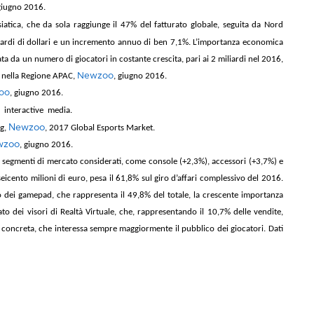
 giugno 2016.
atica, che da sola raggiunge il 47% del fatturato globale, seguita da Nord
liardi di dollari e un incremento annuo di ben 7,1%. L’importanza economica
da un numero di giocatori in costante crescita, pari ai 2 miliardi nel 2016,
e nella Regione APAC,
Newzoo
, giugno 2016
.
oo
, giugno 2016.
 interactive media.
Newzoo
ng,
, 2017 Global Esports Market.
wzoo
, giugno 2016.
i i segmenti di mercato considerati, come console (+2,3%), accessori (+3,7%) e
eicento milioni di euro, pesa il 61,8% sul giro d’affari complessivo del 2016.
lo dei gamepad, che rappresenta il 49,8% del totale, la crescente importanza
 dei visori di Realtà Virtuale, che, rappresentando il 10,7% delle vendite,
 concreta, che interessa sempre maggiormente il pubblico dei giocatori. Dati