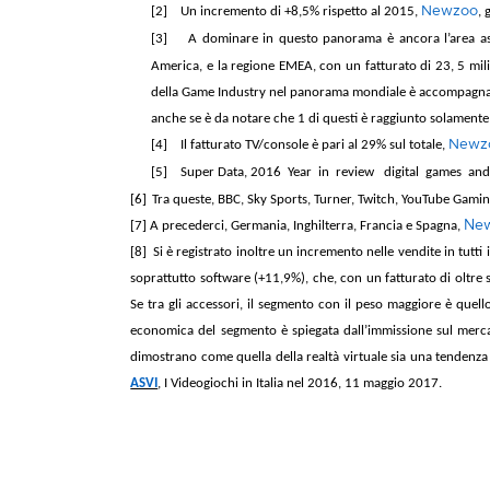
[2]
Un
incremento di +8,5% rispetto al 2015,
Newzoo
,
[3]
A dominare in questo panorama è ancora l’area asi
America, e la regione EMEA, con un fatturato di 23, 5 mi
della Game Industry nel panorama mondiale è accompagnata 
anche se è da notare che 1 di questi è raggiunto solament
[4]
Il fatturato TV/console è pari al 29% sul totale,
Newz
[5]
Super Data, 2016 Year in review digital games and
[6]
Tra queste, BBC, Sky Sports, Turner, Twitch, YouTube Gami
Ne
[7]
A precederci,
Germania, Inghilterra, Francia e Spagna,
[8]
Si è registrato inoltre un incremento nelle vendite in tutt
soprattutto software (+11,9%), che, con un fatturato di oltre s
Se tra gli accessori, il segmento con il peso maggiore è quel
economica del segmento è spiegata dall’immissione sul mercato
dimostrano come quella della realtà virtuale sia una tendenza
ASVI
, I Videogiochi in Italia nel 2016, 11 maggio 2017.