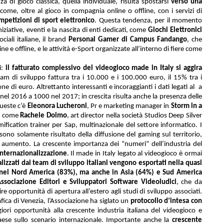
za di gioco classica, quella individuale, risulta spostarsi
verso una
ome, oltre al gioco in compagnia online o offline, con i servizi di
mpetizioni di sport elettronico
. Questa tendenza, per il momento
niziative, eventi
e la nascita di enti dedicati, come
Giochi Elettronici
ciali italiane, il brand
Personal Gamer di Campus Fandango
, che
ne e offline, e le attività e-Sport organizzate all’interno di fiere come
i:
il fatturato complessivo del videogioco made in Italy si aggira
am di sviluppo fattura tra i 10.000 e i 100.000 euro, il 15% tra i
e di euro. Altrettanto interessanti e incoraggianti i dati legati al
a
 nel 2016 a 1000 nel 2017; in crescita risulta anche
la presenza
delle
queste c’è
Eleonora Lucheroni
, Pr e marketing manager in
Storm in a
o, come
Rachele Doimo
, art director nella società Studios Deep Silver
mification trainer per Sap, multinazionale del settore informatico.
I
 sono solamente risultato della diffusione del gaming sul territorio,
te aumento. La crescente importanza dei “numeri” dell’industria del
nternazionalizzazione
. Il made in Italy legato al videogioco è ormai
alizzati dai team di sviluppo italiani vengono esportati nella quasi
za nel Nord America (83%), ma anche in Asia (64%) e Sud America
ssociazione Editori e Sviluppatori Software Videoludici
, che da
ire opportunità di apertura all’estero agli studi di sviluppo associati.
ica di Venezia, l’Associazione ha siglato un
protocollo d’intesa con
iori opportunità alla crescente industria italiana del videogioco e
 Paese sullo scenario internazionale. Importante anche la
crescente