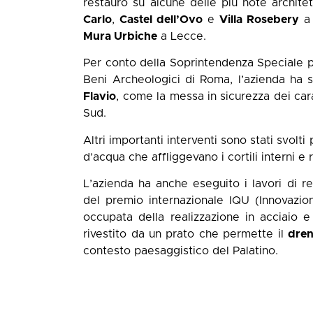
restauro su alcune delle più note archite
Carlo
,
Castel dell’Ovo
e
Villa Rosebery
a 
Mura Urbiche
a Lecce.
Per conto della Soprintendenza Speciale p
Beni Archeologici di Roma, l’azienda ha sv
Flavio
, come la messa in sicurezza dei cara
Sud.
Altri importanti interventi sono stati svolti
d’acqua che affliggevano i cortili interni e r
L’azienda ha anche eseguito i lavori di r
del premio internazionale IQU (Innovazio
occupata della realizzazione in acciaio e
rivestito da un prato che permette il
dren
contesto paesaggistico del Palatino.