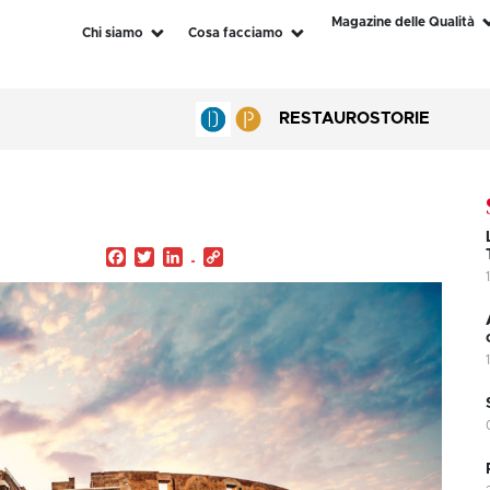
Magazine delle Qualità
Chi siamo
Cosa facciamo
RESTAURO
STORIE
Facebook
Twitter
LinkedIn
Copy
Link