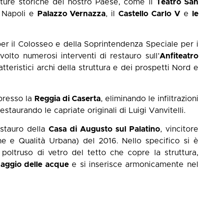
tture storiche del nostro Paese, come il
Teatro San
Napoli e
Palazzo Vernazza
, il
Castello Carlo V
e
le
er il Colosseo e della Soprintendenza Speciale per i
olto numerosi interventi di restauro sull’
Anfiteatro
tteristici archi della struttura e dei prospetti Nord e
 presso la
Reggia di Caserta
, eliminando le infiltrazioni
estaurando le capriate originali di Luigi Vanvitelli.
estauro della
Casa di Augusto sul Palatino
, vincitore
ne e Qualità Urbana) del 2016. Nello specifico si è
 poltruso di vetro del tetto che copre la struttura,
aggio delle acque
e si inserisce armonicamente nel