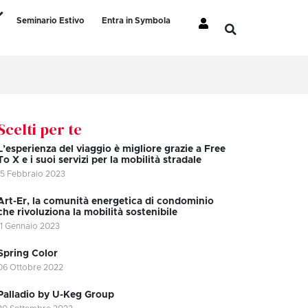
Seminario Estivo
Entra in Symbola
Scelti per te
L’esperienza del viaggio è migliore grazie a Free
To X e i suoi servizi per la mobilità stradale
15 Febbraio 2023
Art-Er, la comunità energetica di condominio
che rivoluziona la mobilità sostenibile
11 Gennaio 2023
Spring Color
06 Ottobre 2022
Palladio by U-Keg Group