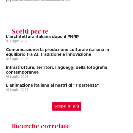
Simone Freddi,
Sanremo 2024, share dell’82% nella fascia 15-24 per l’edizione “più giovane di sempre
, Engage, 12.02.2024.
Scelti per te
L’architettura italiana dopo il PNRR
16 Luglio 2026
Comunicazione: la produzione culturale italiana in
equilibrio tra AI, tradizione e innovazione
16 Luglio 2026
Infrastrutture, territori, linguaggi della fotografia
contemporanea
16 Luglio 2026
L’animazione italiana ai nastri di “ripartenza”
16 Luglio 2026
Scopri di più
Ricerche correlate