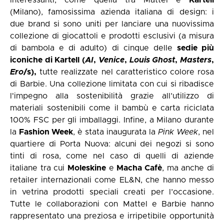
(Milano), famosissima azienda italiana di design: i
due brand si sono uniti per lanciare una nuovissima
collezione di giocattoli e prodotti esclusivi (a misura
di bambola e di adulto) di cinque delle
sedie più
iconiche di Kartell (
AI
,
Venice
,
Louis Ghost
,
Masters
,
Ero
/s)
,
tutte realizzate nel caratteristico colore rosa
di Barbie. Una collezione limitata con cui si ribadisce
l'impegno alla sostenibilità grazie all’utilizzo di
materiali sostenibili come il bambù e carta riciclata
100% FSC per gli imballaggi. Infine, a Milano durante
la
Fashion Week
, è stata inaugurata la
Pink
Week
, nel
quartiere di Porta Nuova: alcuni dei negozi si sono
tinti di rosa, come nel caso di quelli di aziende
italiane tra cui
Moleskine
e
Macha Cafè
, ma anche di
retailer internazionali come EL&N, che hanno messo
in vetrina prodotti speciali creati per l’occasione.
Tutte le collaborazioni con Mattel e Barbie hanno
rappresentato una preziosa e irripetibile opportunità