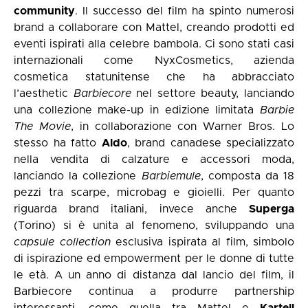
community
. Il successo del film ha spinto numerosi
brand a collaborare con Mattel, creando prodotti ed
eventi ispirati alla celebre bambola. Ci sono stati casi
internazionali come NyxCosmetics, azienda
cosmetica statunitense che ha abbracciato
l’aesthetic
Barbiecore
nel settore beauty, lanciando
una collezione make-up in edizione limitata
Barbie
The Movie
, in collaborazione con Warner Bros. Lo
stesso ha fatto
Aldo
, brand canadese specializzato
nella vendita di calzature e accessori moda,
lanciando la collezione
Barbiemule
, composta da 18
pezzi tra scarpe, microbag e gioielli. Per quanto
riguarda brand italiani, invece anche
Superga
(Torino) si è unita al fenomeno, sviluppando una
capsule collection
esclusiva ispirata al film, simbolo
di ispirazione ed empowerment per le donne di tutte
le età. A un anno di distanza dal lancio del film, il
Barbiecore continua a produrre partnership
interessanti, come quella tra Mattel e
Kartell