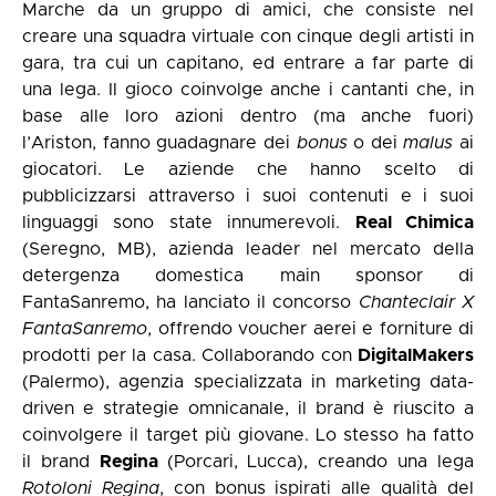
Marche da un gruppo di amici, che consiste nel
creare una squadra virtuale con cinque degli artisti in
gara, tra cui un capitano, ed entrare a far parte di
una lega. Il gioco coinvolge anche i cantanti che, in
base alle loro azioni dentro (ma anche fuori)
l’Ariston, fanno guadagnare dei
bonus
o dei
malus
ai
giocatori. Le aziende che hanno scelto di
pubblicizzarsi attraverso i suoi contenuti e i suoi
linguaggi sono state innumerevoli.
Real Chimica
(Seregno, MB), azienda leader nel mercato della
detergenza domestica main sponsor di
FantaSanremo, ha lanciato il concorso
Chanteclair X
FantaSanremo
, offrendo voucher aerei e forniture di
prodotti per la casa. Collaborando con
DigitalMakers
(Palermo), agenzia specializzata in marketing data-
driven e strategie omnicanale, il brand è riuscito a
coinvolgere il target più giovane. Lo stesso ha fatto
il brand
Regina
(Porcari, Lucca), creando una lega
Rotoloni Regina
, con bonus ispirati alle qualità del