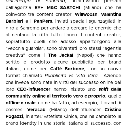
dell’energia di Sanremo
, un’activation pensata
dall’agenzia
EY+ M&C SAATCHI
(Milano) che ha
coinvolto tre content creator:
Willwoosh
,
Valentina
Barbieri
e i
PanPers
, inviati speciali sguinzagliati in
giro a Sanremo per andare a cercare le energie che
alimentano la città tutto l’anno. I content creator,
soprattutto quelli che adesso appartengono alla
“vecchia guardia”, sono diventati loro stessi “agenzia
creativa” come i
The Jackal
(Napoli) che hanno
scritto e prodotto alcune pubblicità per brand
italiani, come per
Caffè Borbone
, con un nuovo
format chiamato
Pubblicità vs Vita Vera
. Aziende
che invece sono nate in virtù del successo online dei
loro
CEO-influencer
hanno iniziato uno
shift
dalla
comm
unity online al territorio vero e proprio
, quello
offline e reale
, come ha fatto, ad esempio, il brand di
cosmesi
VeraLab
(Milano) dell’influencer
Cristina
Fogazzi
, in arteL’Estetista Cinica, che ha cambiato la
brand identity in una storia italiana di successo, con