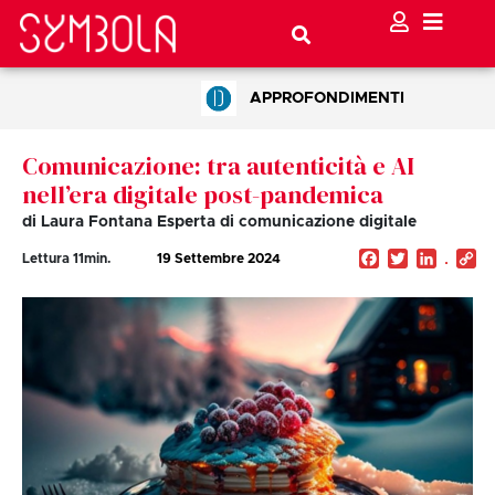
APPROFONDIMENTI
Comunicazione: tra autenticità e AI
nell’era digitale post-pandemica
di Laura Fontana Esperta di comunicazione digitale
Facebook
Twitter
Linked
C
Lettura
11
min.
19 Settembre 2024
Li