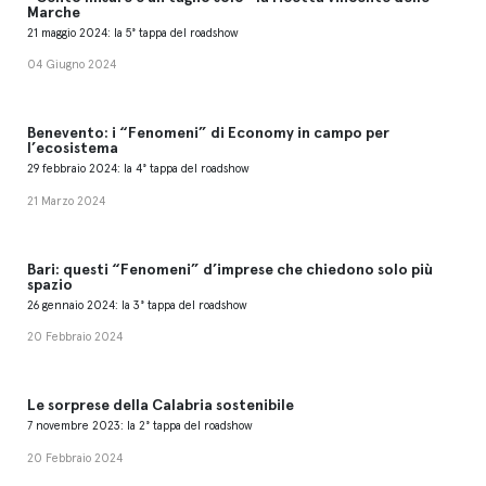
Marche
21 maggio 2024: la 5° tappa del roadshow
04 Giugno 2024
Benevento: i “Fenomeni” di Economy in campo per
l’ecosistema
29 febbraio 2024: la 4° tappa del roadshow
21 Marzo 2024
Bari: questi “Fenomeni” d’imprese che chiedono solo più
spazio
26 gennaio 2024: la 3° tappa del roadshow
20 Febbraio 2024
Le sorprese della Calabria sostenibile
7 novembre 2023: la 2° tappa del roadshow
20 Febbraio 2024