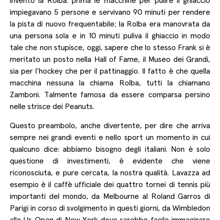
inventò la Rolba: prima le macchine per pulire il ghiaccio
impiegavano 5 persone e servivano 90 minuti per rendere
la pista di nuovo frequentabile; la Rolba era manovrata da
una persona sola e in 10 minuti puliva il ghiaccio in modo
tale che non stupisce, oggi, sapere che lo stesso Frank si è
meritato un posto nella Hall of Fame, il Museo dei Grandi,
sia per l’hockey che per il pattinaggio. Il fatto è che quella
macchina nessuna la chiama Rolba, tutti la chiamano
Zamboni. Talmente famosa da essere comparsa persino
nelle strisce dei Peanuts.
Questo preambolo, anche divertente, per dire che arriva
sempre nei grandi eventi e nello sport un momento in cui
qualcuno dice: abbiamo bisogno degli italiani. Non è solo
questione di investimenti, è evidente che viene
riconosciuta, e pure cercata, la nostra qualità. Lavazza ad
esempio è il caffè ufficiale dei quattro tornei di tennis più
importanti del mondo, da Melbourne al Roland Garros di
Parigi in corso di svolgimento in questi giorni, da Wimbledon
allo Us Open di New York dove sarebbe facile immaginare