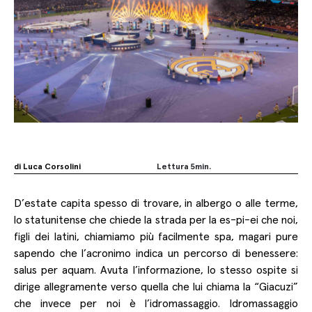
di Luca Corsolini
Lettura
5
min.
D’estate capita spesso di trovare, in albergo o alle terme,
Facebook
lo statunitense che chiede la strada per la es-pi-ei che noi,
Twitter
figli dei latini, chiamiamo più facilmente spa, magari pure
LinkedIn
sapendo che l’acronimo indica un percorso di benessere:
salus per aquam. Avuta l’informazione, lo stesso ospite si
Copy
dirige allegramente verso quella che lui chiama la “Giacuzi”
Link
che invece per noi è l’idromassaggio. Idromassaggio