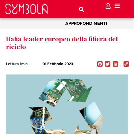
APPROFONDIMENTI
Italia leader europeo della filiera del
riciclo
Facebook
Twitter
Linked
C
Lettura
1
min.
01 Febbraio 2023
Li