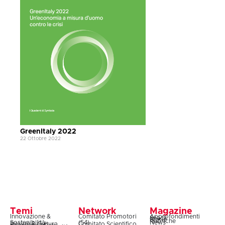
GreenItaly 2022
22 Ottobre 2022
Temi
Network
Magazine
Innovazione &
Comitato Promotori
Approfondimenti
Snack
Storie
Rubriche
Sostenibilità
(54)
News
Design & Cultura
Comitato Scientifico