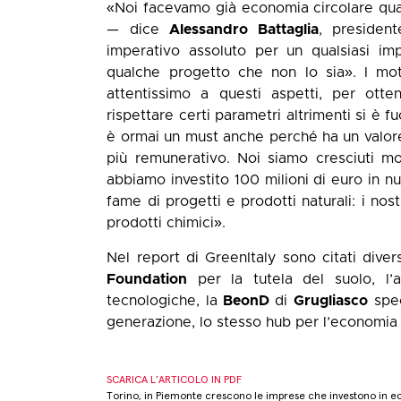
«Noi facevamo già economia circolare qua
— dice
Alessandro Battaglia
, presiden
imperativo assoluto per un qualsiasi im
qualche progetto che non lo sia». I mot
attentissimo a questi aspetti, per otten
rispettare certi parametri altrimenti si è 
è ormai un must anche perché ha un valore
più remunerativo. Noi siamo cresciuti m
abbiamo investito 100 milioni di euro in 
fame di progetti e prodotti naturali: i nost
prodotti chimici».
Nel report di GreenItaly sono citati dive
Foundation
per la tutela del suolo, l’
tecnologiche, la
BeonD
di
Grugliasco
spec
generazione, lo stesso hub per l’economia ci
SCARICA L’ARTICOLO IN PDF
Torino, in Piemonte crescono le imprese che investono in eco