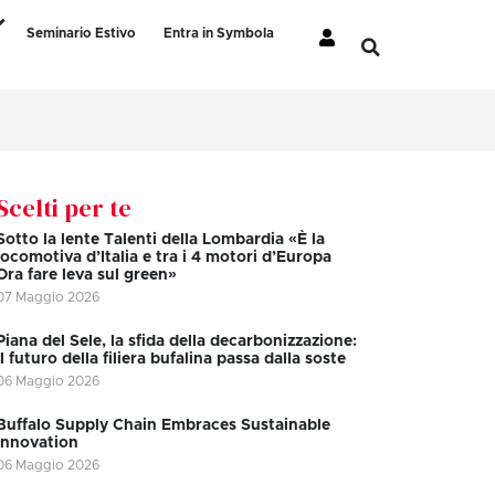
Seminario Estivo
Entra in Symbola
Scelti per te
Sotto la lente Talenti della Lombardia «È la
locomotiva d’Italia e tra i 4 motori d’Europa
Ora fare leva sul green»
07 Maggio 2026
Piana del Sele, la sfida della decarbonizzazione:
il futuro della filiera bufalina passa dalla soste
06 Maggio 2026
Buffalo Supply Chain Embraces Sustainable
Innovation
06 Maggio 2026