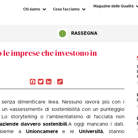
Magazine delle Qualità
Chi siamo
Cosa facciamo
RASSEGNA
 le imprese che investono in
Facebook
Twitter
LinkedIn
Copy
Link
i senza dimenticare Ikea. Nessuno lavora più con i
 un «assessment» di sostenibilità con un punteggio
. Lo storytelling o l’ambientalismo di facciata non
aziende davvero sostenibili
.A oggi mancano i dati.
nsieme a
Unioncamere
e le
Università
, stanno