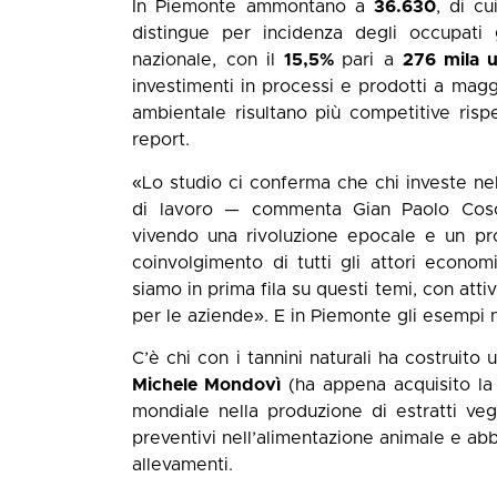
In Piemonte ammontano a
36.630
, di c
distingue per incidenza degli occupati 
nazionale, con il
15,5%
pari a
276 mila u
investimenti in processi e prodotti a magg
ambientale risultano più competitive rispe
report.
«Lo studio ci conferma che chi investe nel
di lavoro — commenta Gian Paolo Cosc
vivendo una rivoluzione epocale e un pro
coinvolgimento di tutti gli attori econo
siamo in prima fila su questi temi, con at
per le aziende». E in Piemonte gli esempi
C’è chi con i tannini naturali ha costruit
Michele Mondovì
(ha appena acquisito la
mondiale nella produzione di estratti vegeta
preventivi nell’alimentazione animale e ab
allevamenti.