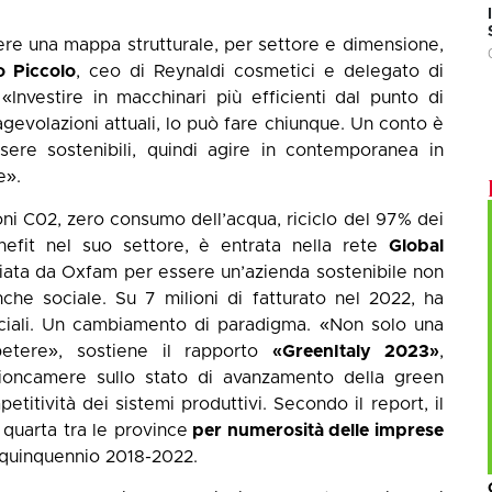
ere una mappa strutturale, per settore e dimensione,
 Piccolo
, ceo di Reynaldi cosmetici e delegato di
 «Investire in macchinari più efficienti dal punto di
agevolazioni attuali, lo può fare chiunque. Un conto è
ssere sostenibili, quindi agire in contemporanea in
e».
ni C02, zero consumo dell’acqua, riciclo del 97% dei
nefit nel suo settore, è entrata nella rete
Global
miata da Oxfam per essere un’azienda sostenibile non
che sociale. Su 7 milioni di fatturato nel 2022, ha
sociali. Un cambiamento di paradigma. «Non solo una
etere», sostiene il rapporto
«GreenItaly 2023»
,
ncamere sullo stato di avanzamento della green
petitività dei sistemi produttivi. Secondo il report, il
 quarta tra le province
per numerosità delle imprese
quinquennio 2018-2022.