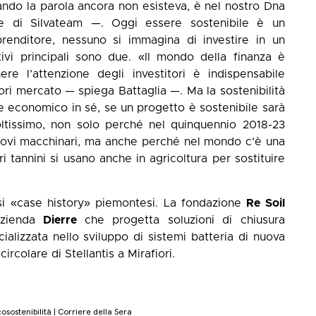
ndo la parola ancora non esisteva, è nel nostro Dna
te di Silvateam —. Oggi essere sostenibile è un
prenditore, nessuno si immagina di investire in un
ivi principali sono due. «Il mondo della finanza è
ere l’attenzione degli investitori è indispensabile
fuori mercato — spiega Battaglia —. Ma la sostenibilità
 economico in sé, se un progetto è sostenibile sarà
oltissimo, non solo perché nel quinquennio 2018-23
nuovi macchinari, ma anche perché nel mondo c’è una
ri tannini si usano anche in agricoltura per sostituire
rsi «case history» piemontesi. La fondazione
Re Soil
azienda
Dierre
che progetta soluzioni di chiusura
ializzata nello sviluppo di sistemi batteria di nuova
rcolare di Stellantis a Mirafiori.
sostenibilità | Corriere della Sera