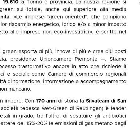
ui
19.610
a Torino e provincia. La nostra regione si
green sul totale, anche qui superiore alla media
nità
. «Le imprese “green-oriented”, che compiono
ior risparmio energetico, idrico e/o a minor impatto
tto alle imprese non eco-investitrici», è scritto nel
 green esporta di più, innova di più e crea più posti
ia, presidente Unioncamere Piemonte —. Stiamo
cesso trasformativo ancora in atto che richiede il
mici e sociali: come Camere di commercio regionali
tività di formazione, informazione e accompagnamento
 non mancano.
o un impero. Con
170 anni
di storia la
Silvateam
di
San
 società tedesca wet-Green di Reutlingen) è leader
li in grado, tra l’altro, di sostituire gli antibiotici
battere del 15%-20% le emissioni di gas metano degli