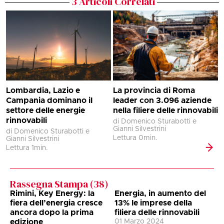
3
Articoli Correlati
3
n
d
G
L
Lombardia, Lazio e
La provincia di Roma
Campania dominano il
leader con 3.096 aziende
settore delle energie
nella filiere delle rinnovabili
rinnovabili
di Domenico Sturabotti e
Gianni Silvestrini
di Domenico Sturabotti e
Lettura
0
min.
Gianni Silvestrini
Lettura
1
min.
Rassegna Stampa (
38
)
Rimini, Key Energy: la
Energia, in aumento del
fiera dell’energia cresce
13% le imprese della
ancora dopo la prima
filiera delle rinnovabili
edizione
01 Marzo 2024