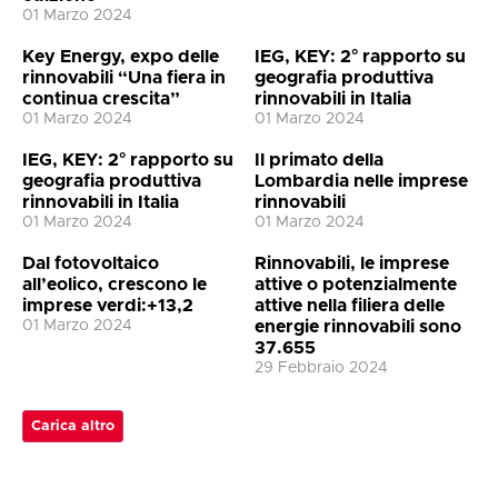
01 Marzo 2024
Key Energy, expo delle
IEG, KEY: 2° rapporto su
rinnovabili “Una fiera in
geografia produttiva
continua crescita”
rinnovabili in Italia
01 Marzo 2024
01 Marzo 2024
IEG, KEY: 2° rapporto su
Il primato della
geografia produttiva
Lombardia nelle imprese
rinnovabili in Italia
rinnovabili
01 Marzo 2024
01 Marzo 2024
Dal fotovoltaico
Rinnovabili, le imprese
all’eolico, crescono le
attive o potenzialmente
imprese verdi:+13,2
attive nella filiera delle
01 Marzo 2024
energie rinnovabili sono
37.655
29 Febbraio 2024
Carica altro