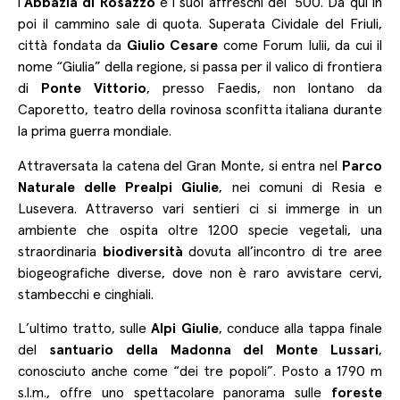
l’
Abbazia di Rosazzo
e i suoi affreschi del ’500. Da qui in
poi il cammino sale di quota. Superata Cividale del Friuli,
città fondata da
Giulio Cesare
come Forum Iulii, da cui il
nome “Giulia” della regione, si passa per il valico di frontiera
di
Ponte Vittorio
, presso Faedis, non lontano da
Caporetto, teatro della rovinosa sconfitta italiana durante
la prima guerra mondiale.
Attraversata la catena del Gran Monte, si entra nel
Parco
Naturale delle Prealpi Giulie
, nei comuni di Resia e
Lusevera. Attraverso vari sentieri ci si immerge in un
ambiente che ospita oltre 1200 specie vegetali, una
straordinaria
biodiversità
dovuta all’incontro di tre aree
biogeografiche diverse, dove non è raro avvistare cervi,
stambecchi e cinghiali.
L’ultimo tratto, sulle
Alpi Giulie
, conduce alla tappa finale
del
santuario della Madonna del Monte Lussari
,
conosciuto anche come “dei tre popoli”. Posto a 1790 m
s.l.m., offre uno spettacolare panorama sulle
foreste