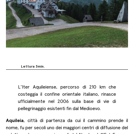
Lettura
3
min.
Facebook
L’Iter Aquileiense, percorso di 210 km che
Twitter
costeggia il confine orientale italiano, rinasce
LinkedIn
ufficialmente nel 2006 sulla base di vie di
pellegrinaggio esistenti fin dal Medioevo.
Copy
Link
Aquileia
, città di partenza da cui il cammino prende il
nome, fu per secoli uno dei maggiori centri di diffusione del