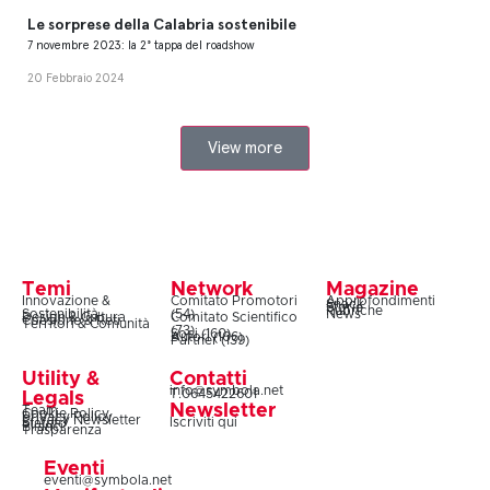
Le sorprese della Calabria sostenibile
7 novembre 2023: la 2° tappa del roadshow
20 Febbraio 2024
View more
Temi
Network
Magazine
Innovazione &
Comitato Promotori
Approfondimenti
Snack
Storie
Rubriche
Sostenibilità
(54)
News
Design & Cultura
Comitato Scientifico
Coesione & Reti
Territori & Comunità
(73)
Soci (160)
Autori (106)
Partner (139)
Utility &
Contatti
info@symbola.net
T.0645422601
Legals
Newsletter
Team
Cookie Policy
Privacy Policy
Privacy Newsletter
Iscriviti qui
Statuto
Bilanci
Trasparenza
Eventi
eventi@symbola.net