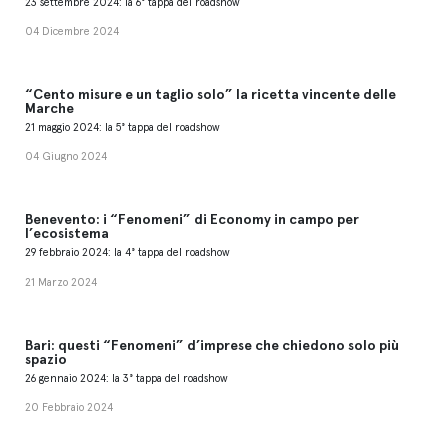
23 settembre 2024: la 6° tappa del roadshow
04 Dicembre 2024
“Cento misure e un taglio solo” la ricetta vincente delle
Marche
21 maggio 2024: la 5° tappa del roadshow
04 Giugno 2024
Benevento: i “Fenomeni” di Economy in campo per
l’ecosistema
29 febbraio 2024: la 4° tappa del roadshow
21 Marzo 2024
Bari: questi “Fenomeni” d’imprese che chiedono solo più
spazio
26 gennaio 2024: la 3° tappa del roadshow
20 Febbraio 2024