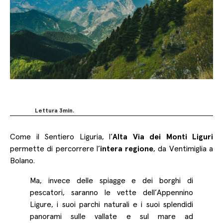
Lettura
3
min.
Come il Sentiero Liguria, l’
Alta Via dei Monti Liguri
Facebook
permette di percorrere l’
intera regione
, da Ventimiglia a
Twitter
Bolano.
LinkedIn
Ma, invece delle spiagge e dei borghi di
Copy
pescatori, saranno le vette dell’Appennino
Link
Ligure, i suoi parchi naturali e i suoi splendidi
panorami sulle vallate e sul mare ad