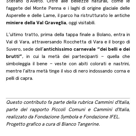
Stefano d’Aveto. Oltre alle bellezze naturali, come le
faggete del Monte Penna e i laghi di origine glaciale delle
Asperelle e delle Lame, il parco ha ristrutturato le antiche
miniere della Val Graveglia
, oggi visitabili.
L’ultimo tratto, prima della tappa finale a Bolano, entra in
Val di Vara, attraversando Rocchetta di Vara e il borgo di
Suvero, sede dell’
antichissimo carnevale “dei belli e dei
brutti”
, in cui la metà dei partecipanti – quella che
simboleggia il bene – veste con abiti colorati e nastrini,
mentre l’altra metà tinge il viso di nero indossando corna e
pelli di capra.
Questo contributo fa parte della rubrica
Cammini d'Italia
,
parte del rapporto
Piccoli Comuni e Cammini d'Italia
,
realizzato da
Fondazione Symbola
e
Fondazione IFEL
.
Progetto grafico a cura di
Bianco Tangerine
.