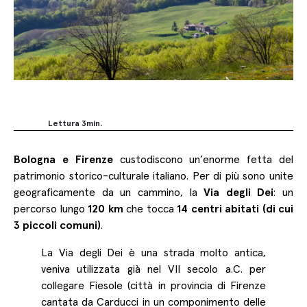
Lettura
3
min.
Bologna e Firenze
custodiscono un’enorme fetta del
Facebook
patrimonio storico-culturale italiano. Per di più sono unite
Twitter
geograficamente da un cammino, la
Via degli Dei
: un
LinkedIn
percorso lungo
120 km
che tocca
14 centri abitati (di cui
3 piccoli comuni)
.
Copy
Link
La Via degli Dei è una strada molto antica,
veniva utilizzata già nel VII secolo a.C. per
collegare Fiesole (città in provincia di Firenze
cantata da Carducci in un componimento delle