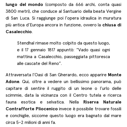
lungo del mondo
(composto da 666 archi, conta quasi
3800 metri), che conduce al Santuario della beata Vergine
di San Luca. Si raggiunge poi l’opera idraulica in muratura
più antica d’Europa ancora in funzione, ovvero la
chiusa di
Casalecchio
.
Stendhal rimase molto colpito da questo luogo,
e il 17 gennaio 1817 appuntò: “Vado quasi ogni
mattina a Casalecchio, passeggiata pittoresca
alle cascate del Reno”.
Attraversata l’Oasi di San Gherardo, ecco apparire
Monte
Adone
. Qui, oltre a vedere un bellissimo panorama, può
capitare di sentire il ruggito di un leone o l’urlo delle
scimmie, data la vicinanza con il Centro tutela e ricerca
fauna esotica e selvatica. Nella
Riserva Naturale
Contrafforte Pliocenico
invece è possibile trovare fossili
e conchiglie, siccome questo luogo era bagnato dal mare
circa 5-2 milioni di anni fa.