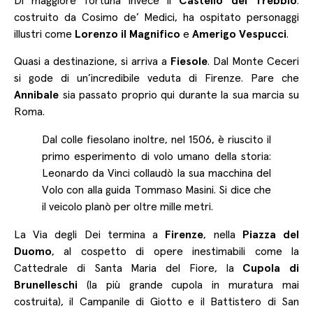
Di maggiore fortuna invece il
Castello del Trebbio
:
costruito da Cosimo de’ Medici, ha ospitato personaggi
illustri come
Lorenzo il Magnifico
e
Amerigo Vespucci
.
Quasi a destinazione, si arriva a
Fiesole
. Dal Monte Ceceri
si gode di un’incredibile veduta di Firenze. Pare che
Annibale
sia passato proprio qui durante la sua marcia su
Roma.
Dal colle fiesolano inoltre, nel 1506, è riuscito il
primo esperimento di volo umano della storia:
Leonardo da Vinci collaudò la sua macchina del
Volo con alla guida Tommaso Masini. Si dice che
il veicolo planò per oltre mille metri.
La Via degli Dei termina a
Firenze
, nella
Piazza del
Duomo
, al cospetto di opere inestimabili come la
Cattedrale di Santa Maria del Fiore, la
Cupola di
Brunelleschi
(la più grande cupola in muratura mai
costruita), il Campanile di Giotto e il Battistero di San