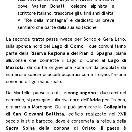
dove Walter Bonatti, celebre alpinista e
scrittore italiano, trascorse gli ultimi anni di vita.
Al “Re della montagna” è dedicato un breve
sentiero che parte dalla sua abitazione.
La seconda tratta passa invece per Sorico e Gera Lario,
sulla sponda nord del
Lago di Como
. I due comuni fanno
parte della
Riserva Regionale del Pian di Spagna
, piana
alluvionale che connette il Lago di Como al
Lago di
Mezzola
, da cui ha origine una zona umida popolata da
numerose specie di uccelli acquatici come il cigno, l’airone
cenerino e il germano reale.
Da Mantello, paese in cui si
ricongiungono
i due rami del
cammino, si prosegue sulla riva nord dell’
Adda
per Traona,
e si arriva a Morbegno. Qui si può ammirare la
Collegiata
di San Giovanni Battista
, edificio realizzato nel XVII
secolo in stile barocco, dove è conservata la reliquia della
Sacra Spina della corona di Cristo
. Il paese è