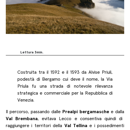
Lettura
3
min.
Facebook
Costruita tra il 1592 e il 1593 da Alvise Priuli,
Twitter
podestà di Bergamo cui deve il nome, la Via
LinkedIn
Priula fu una strada di notevole rilevanza
strategica e commerciale per la Repubblica di
Copy
Venezia.
Link
Il percorso, passando dalle
Prealpi bergamasche
e dalla
Val Brembana
, evitava Lecco e consentiva quindi di
raggiungere i territori della
Val Tellina
e i possedimenti