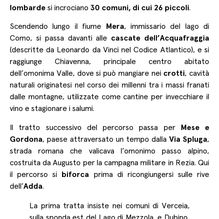
lombarde
si incrociano
30 comuni, di cui 26 piccoli
.
Scendendo lungo il fiume
Mera
, immissario del lago di
Como, si passa davanti alle
cascate dell’Acquafraggia
(descritte da Leonardo da Vinci nel Codice Atlantico), e si
raggiunge Chiavenna, principale centro abitato
dell’omonima Valle, dove si può mangiare nei
crotti
, cavità
naturali originatesi nel corso dei millenni tra i massi franati
dalle montagne, utilizzate come cantine per invecchiare il
vino e stagionare i salumi.
Il tratto successivo del percorso passa per
Mese e
Gordona
, paese attraversato un tempo dalla
Via Spluga
,
strada romana che valicava l’omonimo passo alpino,
costruita da Augusto per la campagna militare in Rezia. Qui
il percorso si
biforca
prima di ricongiungersi sulle rive
dell’
Adda
.
La prima tratta insiste nei comuni di Verceia,
sulla sponda est del Lago di Mezzola, e Dubino,